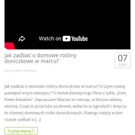
Jak zadbać o domowe rośliny
07
doniczkowe w marcu?
MAR
Dom pełen kwiatów
Jak zadbać o domowe rośliny doniczkowe w marcu? O czym należy
pamiętać w tym miesiącu? To temat dzisiejszego filmu z cyklu „Dom
Pełen Kwiatów”. Zapraszam! Marzec to miesiąc, w którym witamy
wiosnę. Czuje to przyroda za oknem, widać to w ogrodach i dotyczy
to również domowych roślin doniczkowych. Dlatego należy w tym
czasie zadbać o […]
Czytaj więcej