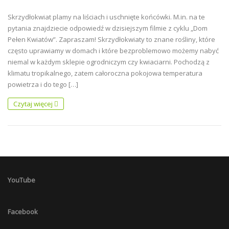
Skrzydłokwiat plamy na liściach i uschnięte końcówki. M.in. na te
pytania znajdziecie odpowiedź w dzisiejszym filmie z cyklu „Dom
Pełen Kwiatów”. Zapraszam! Skrzydłokwiaty to znane rośliny, które
często uprawiamy w domach i które bezproblemowo możemy nabyć
niemal w każdym sklepie ogrodniczym czy kwiaciarni. Pochodzą z
klimatu tropikalnego, zatem całoroczna pokojowa temperatura
powietrza i do tego […]
Czytaj więcej
YouTube
Facebook