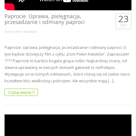
Paprocie. Uprawa, pielęgnacja,
23
przesadzanie i odmiany paproci
STY
Dom pełen kwiatów
Paprocie. Uprawa, pielęgnacja, przesadzanie i odmiany paproci. O
tym będzie dzisiejszy film z cyklu „Dom Pełen Kwiatów”. Zapraszam!
???? Paprocie to bardzo bogata grupa roślin. Najbardziej znany, od
dawna uprawiany w naszych domach gatunek to nefrolepis.
Występuje on w różnych odmianach, które różnią się od siebie nieco
kształtem liści, wielkością i pokrojem. Ale wszystkie mają […]
Czytaj więcej