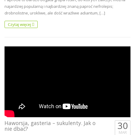
najardziej popularną i najbardziej znaną paproć nefrolepis;
drobnolistne, urokliwe, ale dość wrażliwe adiantum, […]
Czytaj więcej
Haworsja, gasteria – sukulenty. Jak o
30
nie dbać?
MAR