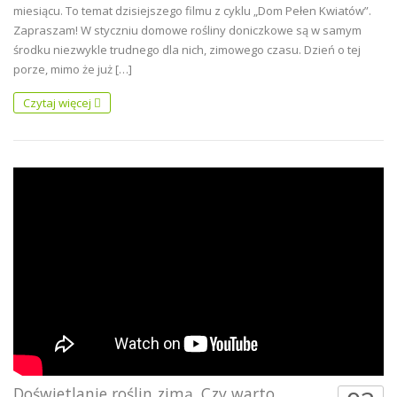
miesiącu. To temat dzisiejszego filmu z cyklu „Dom Pełen Kwiatów”.
Zapraszam! W styczniu domowe rośliny doniczkowe są w samym
środku niezwykle trudnego dla nich, zimowego czasu. Dzień o tej
porze, mimo że już […]
Czytaj więcej
Doświetlanie roślin zimą. Czy warto