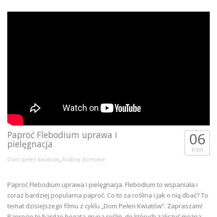
Paproć Flebodium uprawa i
06
pielęgnacja
KWI
,
Dom pełen kwiatów
Rośliny domowe
Paproć Flebodium uprawa i pielęgnacja. Flebodium to wspaniała i
coraz bardziej popularna paproć. Co to za roślina i jak o nią dbać? To
temat dzisiejszego filmu z cyklu „Dom Pełen Kwiatów”. Zapraszam!
Paprocie to bardzo bogata grupa roślin, do których zaliczyć można