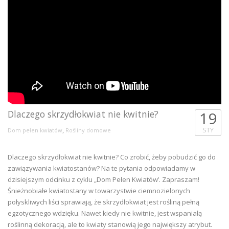
Dlaczego skrzydłokwiat nie kwitnie?
19
,
STY
Dom pełen kwiatów
Rośliny domowe
Dlaczego skrzydłokwiat nie kwitnie? Co zrobić, żeby pobudzić go do
zawiązywania kwiatostanów? Na te pytania odpowiadamy w
dzisiejszym odcinku z cyklu „Dom Pełen Kwiatów’. Zapraszam!
Śnieżnobiałe kwiatostany w towarzystwie ciemnozielonych
połyskliwych liści sprawiają, że skrzydłokwiat jest rośliną pełną
egzotycznego wdzięku. Nawet kiedy nie kwitnie, jest wspaniałą
roślinną dekoracją, ale to kwiaty stanowią jego największy atrybut.