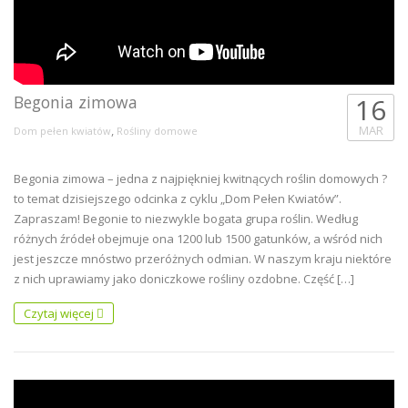
Begonia zimowa
16
,
MAR
Dom pełen kwiatów
Rośliny domowe
Begonia zimowa – jedna z najpiękniej kwitnących roślin domowych ?
to temat dzisiejszego odcinka z cyklu „Dom Pełen Kwiatów”.
Zapraszam! Begonie to niezwykle bogata grupa roślin. Według
różnych źródeł obejmuje ona 1200 lub 1500 gatunków, a wśród nich
jest jeszcze mnóstwo przeróżnych odmian. W naszym kraju niektóre
z nich uprawiamy jako doniczkowe rośliny ozdobne. Część […]
Czytaj więcej