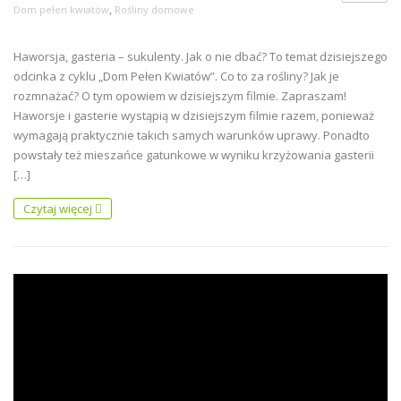
,
Dom pełen kwiatów
Rośliny domowe
Haworsja, gasteria – sukulenty. Jak o nie dbać? To temat dzisiejszego
odcinka z cyklu „Dom Pełen Kwiatów”. Co to za rośliny? Jak je
rozmnażać? O tym opowiem w dzisiejszym filmie. Zapraszam!
Haworsje i gasterie wystąpią w dzisiejszym filmie razem, ponieważ
wymagają praktycznie takich samych warunków uprawy. Ponadto
powstały też mieszańce gatunkowe w wyniku krzyżowania gasterii
[…]
Czytaj więcej