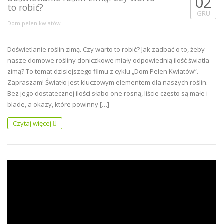
02
to robić?
GRU
Dom pełen kwiatów
Doświetlanie roślin zimą. Czy warto to robić? Jak zadbać o to, żeby
nasze domowe rośliny doniczkowe miały odpowiednią ilość światła
zimą? To temat dzisiejszego filmu z cyklu „Dom Pełen Kwiatów”.
Zapraszam! Światło jest kluczowym elementem dla naszych roślin.
Bez jego dostatecznej ilości słabo one rosną, liście często są małe i
blade, a okazy, które powinny […]
Czytaj więcej