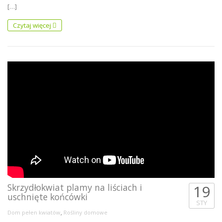
[…]
Czytaj więcej
Skrzydłokwiat plamy na liściach i
19
uschnięte końcówki
STY
,
Dom pełen kwiatów
Rośliny domowe