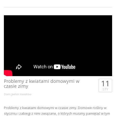
Problemy z kwiatami domowymi w
11
czasie zimy
STY
Dom pełen kwiatów
Problemy z kwiatami domowymi w czasie zimy. Domowe rośliny w
styczniu i zabiegi z nimi związane, o których musimy pamiętać w tym