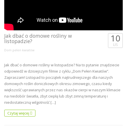
Jak dbać o domowe rośliny w
10
listopadzie?
LIS
Dom pełen kwiatów
Jak dbać o domowe rośliny w listopadzie? Na to pytanie znajdziecie
odpowiedź w dzisiejszym filmie z cyklu „Dom Pełen Kwiatów”.
Zapraszam! Listopad to początek najtrudniejszego dla naszych
domowych roślin doniczkowych okresu zimowego, czasu kiedy
większość uprawianych przez nas okazów cierpi w naszym klimacie
na niedobór światła, zbyt ciepłą lub zbyt zimną temperaturę i
niedostateczną wilgotność […]
Czytaj więcej