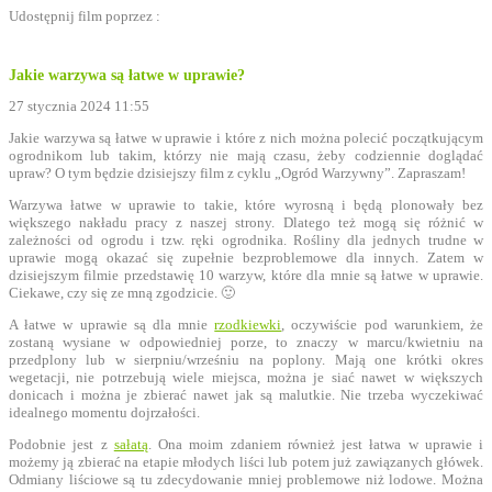
Udostępnij film poprzez :
Jakie warzywa są łatwe w uprawie?
27 stycznia 2024 11:55
Jakie warzywa są łatwe w uprawie i które z nich można polecić początkującym
ogrodnikom lub takim, którzy nie mają czasu, żeby codziennie doglądać
upraw? O tym będzie dzisiejszy film z cyklu „Ogród Warzywny”. Zapraszam!
Warzywa łatwe w uprawie to takie, które wyrosną i będą plonowały bez
większego nakładu pracy z naszej strony. Dlatego też mogą się różnić w
zależności od ogrodu i tzw. ręki ogrodnika. Rośliny dla jednych trudne w
uprawie mogą okazać się zupełnie bezproblemowe dla innych. Zatem w
dzisiejszym filmie przedstawię 10 warzyw, które dla mnie są łatwe w uprawie.
Ciekawe, czy się ze mną zgodzicie. 🙂
A łatwe w uprawie są dla mnie
rzodkiewki
, oczywiście pod warunkiem, że
zostaną wysiane w odpowiedniej porze, to znaczy w marcu/kwietniu na
przedplony lub w sierpniu/wrześniu na poplony. Mają one krótki okres
wegetacji, nie potrzebują wiele miejsca, można je siać nawet w większych
donicach i można je zbierać nawet jak są malutkie. Nie trzeba wyczekiwać
idealnego momentu dojrzałości.
Podobnie jest z
sałatą
. Ona moim zdaniem również jest łatwa w uprawie i
możemy ją zbierać na etapie młodych liści lub potem już zawiązanych główek.
Odmiany liściowe są tu zdecydowanie mniej problemowe niż lodowe. Można