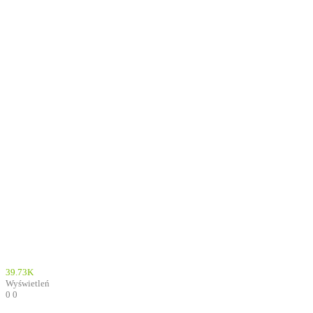
39.73K
Wyświetleń
0
0