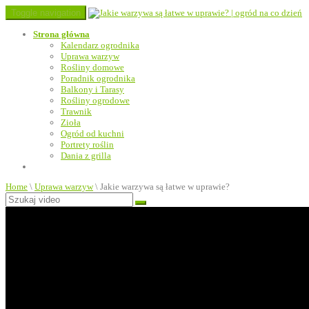
Toggle navigation
Strona główna
Kalendarz ogrodnika
Uprawa warzyw
Rośliny domowe
Poradnik ogrodnika
Balkony i Tarasy
Rośliny ogrodowe
Trawnik
Zioła
Ogród od kuchni
Portrety roślin
Dania z grilla
Home
\
Uprawa warzyw
\
Jakie warzywa są łatwe w uprawie?