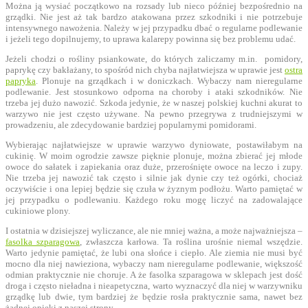
Można ją wysiać początkowo na rozsady lub nieco później bezpośrednio na
grządki. Nie jest aż tak bardzo atakowana przez szkodniki i nie potrzebuje
intensywnego nawożenia. Należy w jej przypadku dbać o regularne podlewanie
i jeżeli tego dopilnujemy, to uprawa kalarepy powinna się bez problemu udać.
Jeżeli chodzi o rośliny psiankowate, do których zaliczamy m.in. pomidory,
paprykę czy bakłażany, to spośród nich chyba najłatwiejsza w uprawie jest
ostra
papryka
. Plonuje na grządkach i w doniczkach. Wybaczy nam nieregularne
podlewanie. Jest stosunkowo odporna na choroby i ataki szkodników. Nie
trzeba jej dużo nawozić. Szkoda jedynie, że w naszej polskiej kuchni akurat to
warzywo nie jest często używane. Na pewno przegrywa z trudniejszymi w
prowadzeniu, ale zdecydowanie bardziej popularnymi pomidorami.
Wybierając najłatwiejsze w uprawie warzywo dyniowate, postawiłabym na
cukinię. W moim ogrodzie zawsze pięknie plonuje, można zbierać jej młode
owoce do sałatek i zapiekania oraz duże, przerośnięte owoce na leczo i zupy.
Nie trzeba jej nawozić tak często i silnie jak dynie czy też ogórki, chociaż
oczywiście i ona lepiej będzie się czuła w żyznym podłożu. Warto pamiętać w
jej przypadku o podlewaniu. Każdego roku mogę liczyć na zadowalające
cukiniowe plony.
I ostatnia w dzisiejszej wyliczance, ale nie mniej ważna, a może najważniejsza –
fasolka szparagowa
, zwłaszcza karłowa. Ta roślina urośnie niemal wszędzie.
Warto jedynie pamiętać, że lubi ona słońce i ciepło. Ale ziemia nie musi być
mocno dla niej nawieziona, wybaczy nam nieregularne podlewanie, większość
odmian praktycznie nie choruje. A że fasolka szparagowa w sklepach jest dość
droga i często nieładna i nieapetyczna, warto wyznaczyć dla niej w warzywniku
grządkę lub dwie, tym bardziej że będzie rosła praktycznie sama, nawet bez
żadnej opieki z naszej strony.