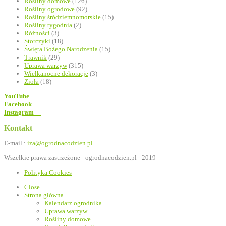
Rośliny domowe
(126)
Rośliny ogrodowe
(92)
Rośliny śródziemnomorskie
(15)
Rośliny tygodnia
(2)
Różności
(3)
Storczyki
(18)
Święta Bożego Narodzenia
(15)
Trawnik
(29)
Uprawa warzyw
(315)
Wielkanocne dekoracje
(3)
Zioła
(18)
YouTube
Facebook
Instagram
Kontakt
E-mail :
iza@ogrodnacodzien.pl
Wszelkie prawa zastrzeżone - ogrodnacodzien.pl - 2019
Polityka Cookies
Close
Strona główna
Kalendarz ogrodnika
Uprawa warzyw
Rośliny domowe