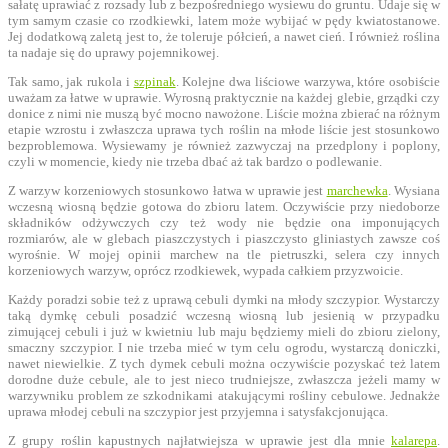
sałatę uprawiać z rozsady lub z bezpośredniego wysiewu do gruntu. Udaje się w
tym samym czasie co rzodkiewki, latem może wybijać w pędy kwiatostanowe.
Jej dodatkową zaletą jest to, że toleruje półcień, a nawet cień. I również roślina
ta nadaje się do uprawy pojemnikowej.
Tak samo, jak rukola i
szpinak
. Kolejne dwa liściowe warzywa, które osobiście
uważam za łatwe w uprawie. Wyrosną praktycznie na każdej glebie, grządki czy
donice z nimi nie muszą być mocno nawożone. Liście można zbierać na różnym
etapie wzrostu i zwłaszcza uprawa tych roślin na młode liście jest stosunkowo
bezproblemowa. Wysiewamy je również zazwyczaj na przedplony i poplony,
czyli w momencie, kiedy nie trzeba dbać aż tak bardzo o podlewanie.
Z warzyw korzeniowych stosunkowo łatwa w uprawie jest
marchewka
. Wysiana
wczesną wiosną będzie gotowa do zbioru latem. Oczywiście przy niedoborze
składników odżywczych czy też wody nie będzie ona imponujących
rozmiarów, ale w glebach piaszczystych i piaszczysto gliniastych zawsze coś
wyrośnie. W mojej opinii marchew na tle pietruszki, selera czy innych
korzeniowych warzyw, oprócz rzodkiewek, wypada całkiem przyzwoicie.
Każdy poradzi sobie też z uprawą cebuli dymki na młody szczypior. Wystarczy
taką dymkę cebuli posadzić wczesną wiosną lub jesienią w przypadku
zimującej cebuli i już w kwietniu lub maju będziemy mieli do zbioru zielony,
smaczny szczypior. I nie trzeba mieć w tym celu ogrodu, wystarczą doniczki,
nawet niewielkie. Z tych dymek cebuli można oczywiście pozyskać też latem
dorodne duże cebule, ale to jest nieco trudniejsze, zwłaszcza jeżeli mamy w
warzywniku problem ze szkodnikami atakującymi rośliny cebulowe. Jednakże
uprawa młodej cebuli na szczypior jest przyjemna i satysfakcjonująca.
Z grupy roślin kapustnych najłatwiejsza w uprawie jest dla mnie
kalarepa
.