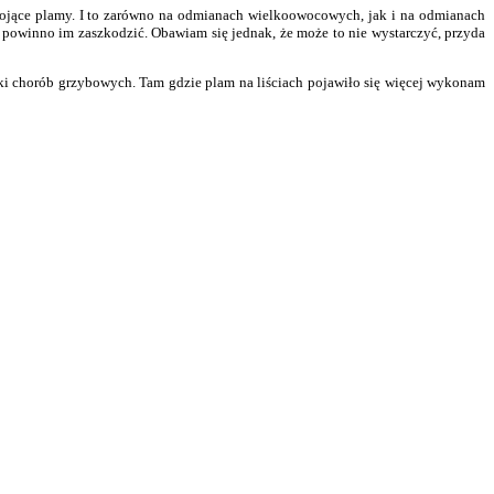
epokojące plamy. I to zarówno na odmianach wielkoowocowych, jak i na odmianach
ie powinno im zaszkodzić. Obawiam się jednak, że może to nie wystarczyć, przyda
aki chorób grzybowych. Tam gdzie plam na liściach pojawiło się więcej wykonam