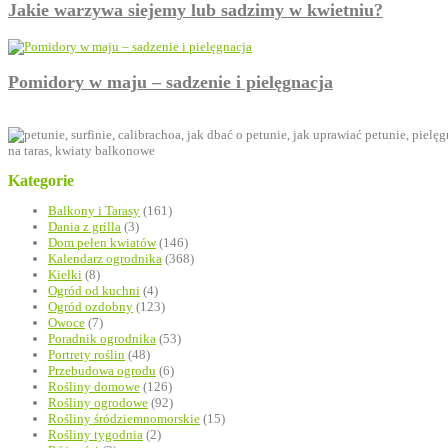
Jakie warzywa siejemy lub sadzimy w kwietniu?
Pomidory w maju – sadzenie i pielęgnacja
Kategorie
Balkony i Tarasy
(161)
Dania z grilla
(3)
Dom pełen kwiatów
(146)
Kalendarz ogrodnika
(368)
Kiełki
(8)
Ogród od kuchni
(4)
Ogród ozdobny
(123)
Owoce
(7)
Poradnik ogrodnika
(53)
Portrety roślin
(48)
Przebudowa ogrodu
(6)
Rośliny domowe
(126)
Rośliny ogrodowe
(92)
Rośliny śródziemnomorskie
(15)
Rośliny tygodnia
(2)