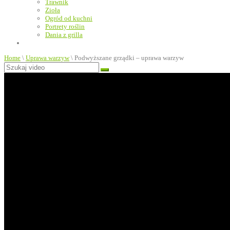
Trawnik
Zioła
Ogród od kuchni
Portrety roślin
Dania z grilla
Home
\
Uprawa warzyw
\
Podwyższane grządki – uprawa warzyw