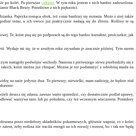
Ale po kolei. Po pierwsze
cukinie
. W tym roku jestem z nich bardzo zadowolona.
ianie Black Beuty. Prawdziwe z nich piękności.
ianka. Papryka rosnąca obok, też coraz bardziej się rozrasta. Może z niej także
dnie temu, a ich owoce już praktycznie nadają się do zbioru. Rośliny te są
ej. Te, które pną się po podporach są do tego bardzo kształtne, prościutkie, jak
tti. Wydaje mi się, że w zeszłym roku zrywałam je znacznie później. Tym razem
 czym nastąpiły podwójne wschody. Nasiona z pierwszego siewu przebudziły się z
e takich, które można już chrupać. Można je też podsmażyć z odrobiną masła na
idzę na razie jedynie dwa. To pierwszy, niewielki, mam nadzieję, że będzie rósł
zabawnie.
eżeli deszcz się zdarza, zawsze warto sprawdzić, czy dostatecznie podlał uprawy,
 podlewać warzywa rano lub po południu, czy też wczesnym wieczorem. Pomidory
powodowana przez niedobory składników pokarmowych, głównie wapnia, co z kolei
m, żeby roślina nie traciła energii na ich rozwój i rozrost, bo i tak nie będą