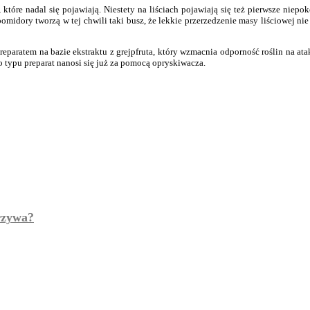
 które nadal się pojawiają. Niestety na liściach pojawiają się też pierwsze ni
omidory tworzą w tej chwili taki busz, że lekkie przerzedzenie masy liściowej n
eparatem na bazie ekstraktu z grejpfruta, który wzmacnia odporność roślin na at
o typu preparat nanosi się już za pomocą opryskiwacza.
arzywa?