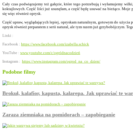
Cały czas podwiązujemy też gałęzie, które tego potrzebują i wyłamujemy wilki,
koktajlowych. Część liści już usunęłam, a część będę usuwać na bieżąco. Moje p
się więc również oprysk.
Część upraw, wyglądających lepiej, opryskam naturalnym, gotowym do użycia pr
oprysk również preparatem z serii natural, ale tym razem już grzybobójczym. Teg
Linki :
Facebook :
https://www.facebook.com/izabella.schick
YouTube :
www.youtube.com/c/ogródnacodzień
Instagram :
https://www.instagram.com/ogrod_na_co_dzien/
Podobne filmy
Brokuł, kalafior, kapusta, kalarepa. Jak uprawiać te w
Zaraza ziemniaka na pomidorach – zapobieganie