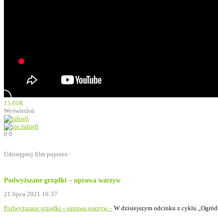
15.01K
Wyświetleń
0
0
0
0
Udostępnij film poprzez :
Podwyższane grządki – uprawa warzyw
21 lipca 2021 16:37
Podwyższane grządki – uprawa warzyw –
W dzisiejszym odcinku z cyklu „Ogród 