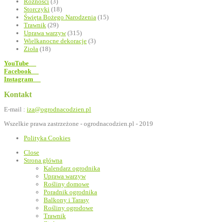
Różności
(3)
Storczyki
(18)
Święta Bożego Narodzenia
(15)
Trawnik
(29)
Uprawa warzyw
(315)
Wielkanocne dekoracje
(3)
Zioła
(18)
YouTube
Facebook
Instagram
Kontakt
E-mail :
iza@ogrodnacodzien.pl
Wszelkie prawa zastrzeżone - ogrodnacodzien.pl - 2019
Polityka Cookies
Close
Strona główna
Kalendarz ogrodnika
Uprawa warzyw
Rośliny domowe
Poradnik ogrodnika
Balkony i Tarasy
Rośliny ogrodowe
Trawnik