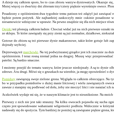
A dzieje się całkiem sporo, bo to czas zbioru warzyw dyniowatych. Okazuje się,
Mniej więcej co dwa/trzy dni zbieram trzy/cztery pięknie wyrośnięte owoce. Plo
Posadzony z opóźnieniem dwa tygodnie temu patison też zdążył już zawiązać swój
będzie potem pożytek. Ale najbardziej zaskoczyły mnie cukinie posadzone w
niesamowicie wdzięczne w uprawie. Na pewno znajdzie się dla nich miejsce równ
Ogórki
też plonują całkiem ładnie. Chociaż widać już na nich pierwsze oznaki mą
ze sklepu. Te które zawiązały się przy ziemi są już normalne, działkowe, niekszta
Gotowe do zbioru są też pierwsze dynie makaronowe, takie które gotuje lub za
dojrzały szybciej.
Dojrzewają też
marchewki
. Na tej podwyższanej grządce jest ich znacznie za d
opóźnieniem. I teraz rosną niemal jedna na drugiej. Muszę więc przeprowadzać
patelni. Są bardzo smaczne.
I możemy przejść do tematu warzyw, które jeszcze niedojrzały. A są to dynie ol
zdrowo. A tu drugi. Mówi się o gruszkach na wierzbie, ja mogę opowiedzieć o dyni
Pomidory
zawiązują swoje zielone grona. Wygląda to całkiem obiecująco. Na tym 
bo w przypadku pomidorów o dużej masie liściowej i wielu zawiązanych owocac
zawsze z starajmy się podlewać od dołu, żeby nie moczyć liści i nie narażać ich 
Aczkolwiek wydaje mi się, że w naszym klimacie jest to nieuniknione. Na moich 
Pierwszy z nich nie jest taki straszny. Na kilku owocach pojawiła się sucha 
często jest spowodowane wahaniami wilgotności podłoża. Widocznie w którymś mo
nadawały się do spożycia. Tym bardziej że poniżej są zawiązane piękne grona, któ