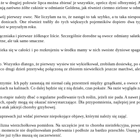
 że w drugiej połowie lipca można zbierać je wszystkie, oprócz dyni olbrzymiej. 
nują zarówno żółte cukinie w odmianie Goldena, jak również ciemno zielone w odm
 pierwszy owoc. Nie liczyłam na to, że nastąpi to tak szybko, a tu taka niespodz
 donicach. One również trafiły do tych większych pojemników dopiero dwa tygo
ież w przyszłym roku.
czniaka i pierwsze żółknące liście. Szczególnie dorodne są owoce odmiany sałatkow
łtne, ale tak samo smaczne.
pieka się w całości i po rozkrojeniu w środku mamy w nich swoiste dyniowe spage
użo. Wszystko dlatego, że pierwszy wysiew nie wykiełkował, zrobiłam dosiewkę, po
 co drugi dzień przerywkę połączoną ze zbiorem niewielkich jeszcze marchwi, al
brzymie. Ich pędy zarastają mi niemal całą przestrzeń między grządkami, a owoce w
ach na kalinach. Co dalej będzie się z nią działo, czas pokaże. Na razie wygląda 
etapie należy dbać o regularne podlewanie tych roślin, jeżeli nie pada. A nawet j
h, opady mogą się okazać niewystarczające. Dla przypomnienia, najlepiej jest
na atak jakiejś choroby grzybowej.
uprawach już widać pierwsze niepokojące objawy, którymi należy się zająć.
zgnilizna wierzchołkowa pomidora. Na szczęście jest to choroba nieinfekcyjna, 
mencie nie dopilnowałam podlewania i podłoże za bardzo przeschło. Usunę je zate
re już tylko muszą się zaczerwienić.